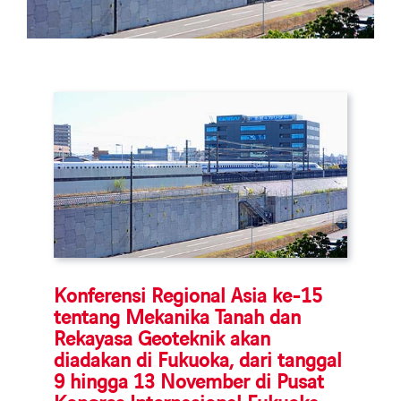
Search
for:
Konferensi Regional Asia ke-15
tentang Mekanika Tanah dan
Rekayasa Geoteknik akan
diadakan di Fukuoka, dari tanggal
9 hingga 13 November di Pusat