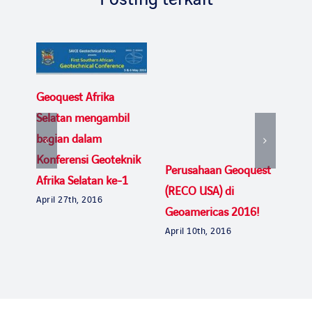
Geoquest Afrika
Selatan mengambil
bagian dalam
Konferensi Geoteknik
Perusahaan Geoquest
Geo
Afrika Selatan ke-1
(RECO USA) di
XV 
April 27th, 2016
Nov
Geoamericas 2016!
April 10th, 2016