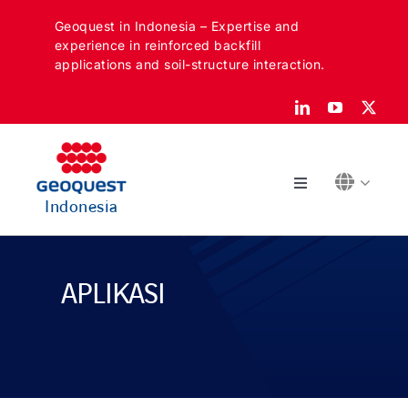
Skip
Geoquest in Indonesia – Expertise and
to
experience in reinforced backfill
content
applications and soil-structure interaction.
Toggle
Indonesia
Navigation
Tentang
APLIKASI
Sektor kami
Aplikasi kami