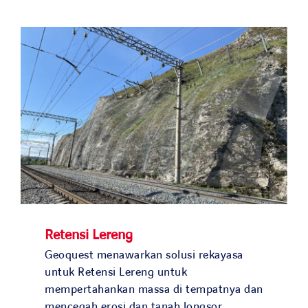
Solusi kami
Studi kasus
Bergabunglah dengan kami
Berita dan media
Kontak
NEGARA KAMI
Retensi Lereng
Geoquest menawarkan solusi rekayasa
untuk Retensi Lereng untuk
OUR COUNTRIES
mempertahankan massa di tempatnya dan
mencegah erosi dan tanah longsor