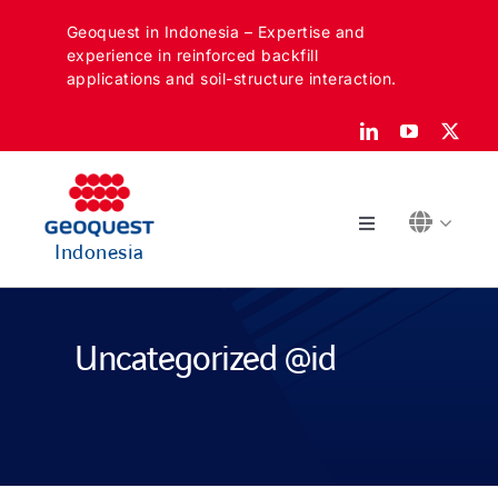
Skip
Geoquest in Indonesia – Expertise and
to
experience in reinforced backfill
content
applications and soil-structure interaction.
Toggle
Indonesia
Navigation
Tentang
Uncategorized @id
Sektor kami
Aplikasi kami