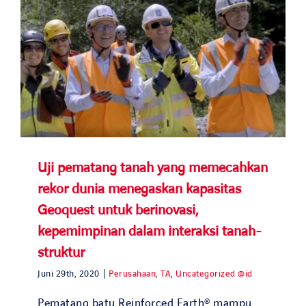
Uji pematang tanah yang memecahkan
rekor dunia menegaskan kapasitas
Geoquest untuk berinovasi,
kepemimpinan dalam interaksi tanah-
struktur
Juni 29th, 2020
|
Perusahaan
,
TA
,
Uncategorized @id
Pematang batu Reinforced Earth® mampu