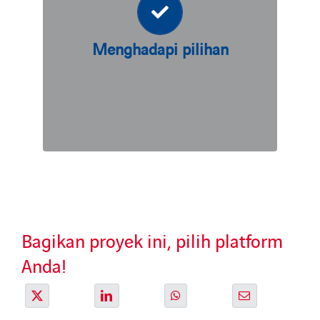
ArmaGreen® akan memungkinkan
konstruksi struktur yang
menghadirkan tampilan menarik
Menghadapi pilihan
dengan permukaan bervegetasi.
Bagikan proyek ini, pilih platform
Anda!