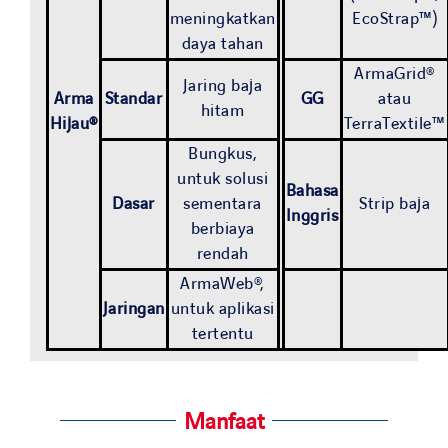
meningkatkan
EcoStrap™)
daya tahan
ArmaGrid®
Jaring baja
Arma
Standar
GG
atau
hitam
Hijau®
TerraTextile™
Bungkus,
untuk solusi
Bahasa
Dasar
sementara
Strip baja
Inggris
berbiaya
rendah
ArmaWeb®,
Jaringan
untuk aplikasi
tertentu
Manfaat