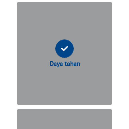
Daya tahan
Teknisi kami akan bekerja sama
dengan Anda untuk merancang solusi
dengan ArmaGreen® yang akan
memenuhi harapan ketahanan dan
Daya tahan
persyaratan masa pakai Anda.
Fleksibilitas desain