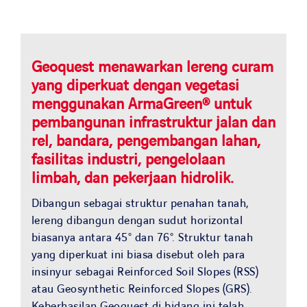
Solusi kami
Studi kasus
Geoquest menawarkan lereng curam
yang diperkuat dengan vegetasi
Bergabunglah dengan kami
menggunakan ArmaGreen® untuk
pembangunan infrastruktur jalan dan
Berita dan media
rel, bandara, pengembangan lahan,
fasilitas industri, pengelolaan
limbah, dan pekerjaan hidrolik.
Kontak
Dibangun sebagai struktur penahan tanah,
lereng dibangun dengan sudut horizontal
NEGARA KAMI
biasanya antara 45° dan 76°. Struktur tanah
yang diperkuat ini biasa disebut oleh para
insinyur sebagai Reinforced Soil Slopes (RSS)
OUR COUNTRIES
atau Geosynthetic Reinforced Slopes (GRS).
Keberhasilan Geoquest di bidang ini telah