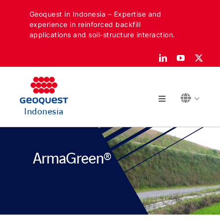
Skip
Geoquest in Indonesia – Expertise and
to
experience in reinforced backfill
content
applications and soil-structure interaction.
Toggle
Indonesia
Navigation
Tentang
ArmaGreen®
Sektor kami
Aplikasi kami